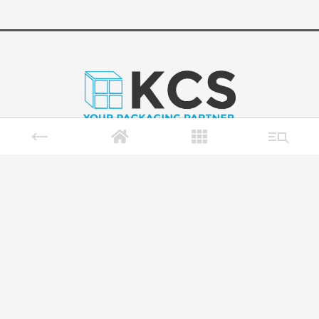
PT. Kemasan Ciptatama Sempurna
Desa Randupitu, Kec. Gempol, Pasuruan – Jawa
Timur
Telp. (0343) 633866 (Hunting)
Fax. (0343) 633236
Copyright © 2021 Kemasan Ciptatama Sempurna