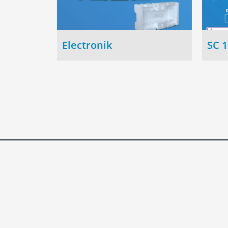
Electronik
SC 
Ho
Ten
Pro