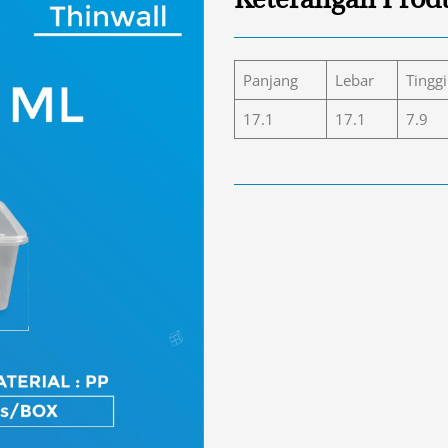
Panjang
Lebar
Tinggi
17.1
17.1
7.9