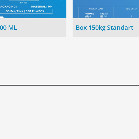
100 ML
Box 150kg Standart
PT. Kemasan Ciptatama
me
Sempurna
tang Kami
Desa Randupitu, Kec. G
duk Kami
Pasuruan – Jawa Timur