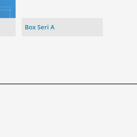
Box Seri A
Telp. (0343) 633866 (Hunting)
Fax. (0343) 633236
empol,