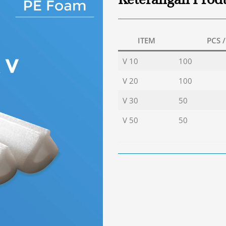
ITEM
PCS 
V 10
100
V 20
100
V 30
50
V 50
50