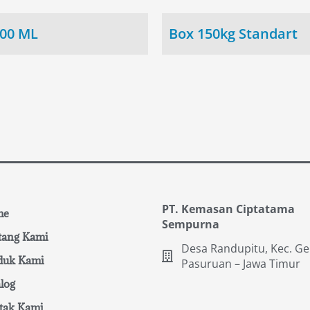
100 ML
Box 150kg Standart
PT. Kemasan Ciptatama
me
Sempurna
tang Kami
Desa Randupitu, Kec. G
duk Kami
Pasuruan – Jawa Timur
log
tak Kami