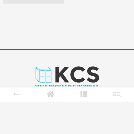
PT. Kemasan Ciptatama Sempurna
Desa Randupitu, Kec. Gempol, Pasuruan – Jawa
Timur
Telp. (0343) 633866 (Hunting)