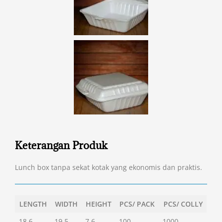
Keterangan Produk
Lunch box tanpa sekat kotak yang ekonomis dan praktis.
LENGTH
WIDTH
HEIGHT
PCS/ PACK
PCS/ COLLY
18.6
19.5
7.6
100
1000